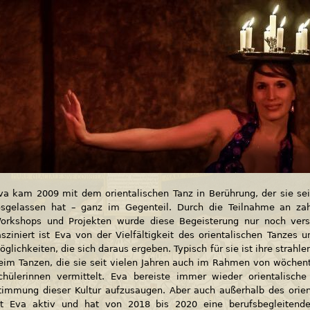
va kam 2009 mit dem orientalischen Tanz in Berührung, der sie se
osgelassen hat – ganz im Gegenteil. Durch die Teilnahme an zah
orkshops und Projekten wurde diese Begeisterung nur noch vers
asziniert ist Eva von der Vielfältigkeit des orientalischen Tanzes 
öglichkeiten, die sich daraus ergeben. Typisch für sie ist ihre strah
eim Tanzen, die sie seit vielen Jahren auch im Rahmen von wöchent
chülerinnen vermittelt. Eva bereiste immer wieder orientalisch
timmung dieser Kultur aufzusaugen. Aber auch außerhalb des orien
st Eva aktiv und hat von 2018 bis 2020 eine berufsbegleitende