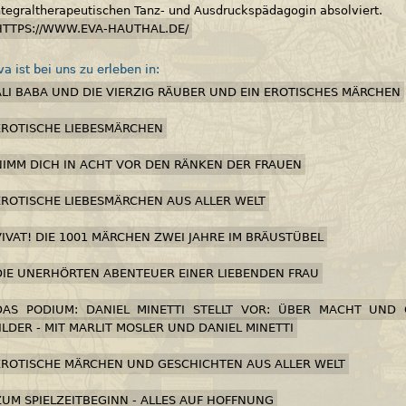
ntegraltherapeutischen Tanz- und Ausdruckspädagogin absolviert.
HTTPS://WWW.EVA-HAUTHAL.DE/
va ist bei uns zu erleben in:
ALI BABA UND DIE VIERZIG RÄUBER UND EIN EROTISCHES MÄRCHEN
EROTISCHE LIEBESMÄRCHEN
NIMM DICH IN ACHT VOR DEN RÄNKEN DER FRAUEN
EROTISCHE LIEBESMÄRCHEN AUS ALLER WELT
VIVAT! DIE 1001 MÄRCHEN ZWEI JAHRE IM BRÄUSTÜBEL
DIE UNERHÖRTEN ABENTEUER EINER LIEBENDEN FRAU
DAS PODIUM: DANIEL MINETTI STELLT VOR: ÜBER MACHT UND
ILDER - MIT MARLIT MOSLER UND DANIEL MINETTI
EROTISCHE MÄRCHEN UND GESCHICHTEN AUS ALLER WELT
ZUM SPIELZEITBEGINN - ALLES AUF HOFFNUNG