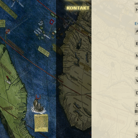
i
KONTAKT
E
B