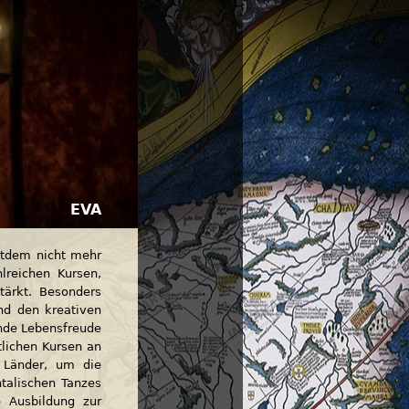
EVA
itdem nicht mehr
lreichen Kursen,
tärkt. Besonders
und den kreativen
lende Lebensfreude
lichen Kursen an
e Länder, um die
talischen Tanzes
 Ausbildung zur