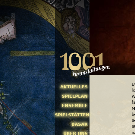
E
AKTUELLES
l
SPIELPLAN
W
f
ENSEMBLE
M
b
SPIELSTÄTTEN
S
BASAR
S
i
ÜBER UNS