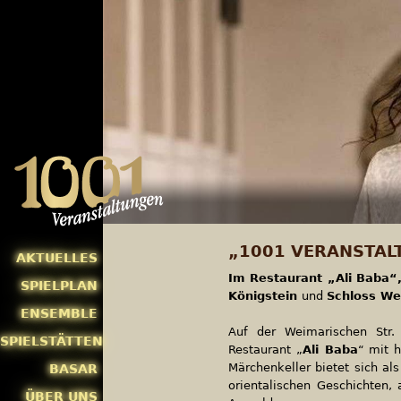
„1001 VERANSTAL
AKTUELLES
Im Restaurant „Ali Baba“
SPIELPLAN
Königstein
und
Schloss We
ENSEMBLE
Auf der Weimarischen Str.
SPIELSTÄTTEN
Restaurant „
Ali Baba
“ mit h
Märchenkeller bietet sich al
BASAR
orientalischen Geschichten, 
ÜBER UNS