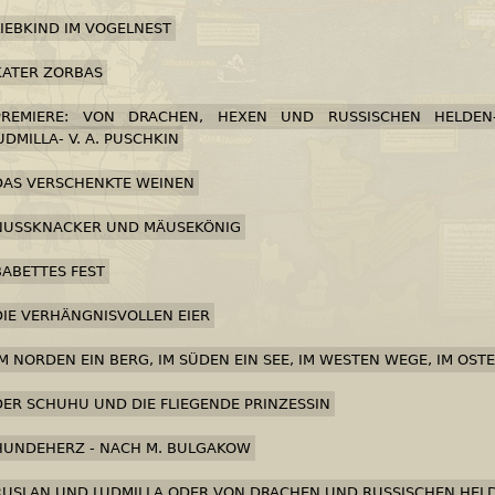
LIEBKIND IM VOGELNEST
KATER ZORBAS
PREMIERE: VON DRACHEN, HEXEN UND RUSSISCHEN HELDE
UDMILLA- V. A. PUSCHKIN
DAS VERSCHENKTE WEINEN
NUSSKNACKER UND MÄUSEKÖNIG
BABETTES FEST
DIE VERHÄNGNISVOLLEN EIER
IM NORDEN EIN BERG, IM SÜDEN EIN SEE, IM WESTEN WEGE, IM OSTE
DER SCHUHU UND DIE FLIEGENDE PRINZESSIN
HUNDEHERZ - NACH M. BULGAKOW
RUSLAN UND LUDMILLA ODER VON DRACHEN UND RUSSISCHEN HEL