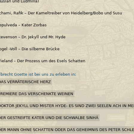
Ruslan und Ludmilla)
chami, Rafik – Der Kameltreiber von Heidelberg/Bobo und Susu
epulveda – Kater Zorbas
tevenson – Dr. Jekyll und Mr. Hyde
ogel -Voll – Die silberne Brücke
ieland – Der Prozess um des Esels Schatten
lbrecht Goette ist bei uns zu erleben in:
DAS VERRÄTERISCHE HERZ
PREMIERE DAS VERSCHENKTE WEINEN
DOKTOR JEKYLL UND MISTER HYDE- ES SIND ZWEI SEELEN ACH IN MEI
DER GESTREIFTE KATER UND DIE SCHWALBE SINHÁ
DER MANN OHNE SCHATTEN ODER DAS GEHEIMNIS DES PETER SCHL