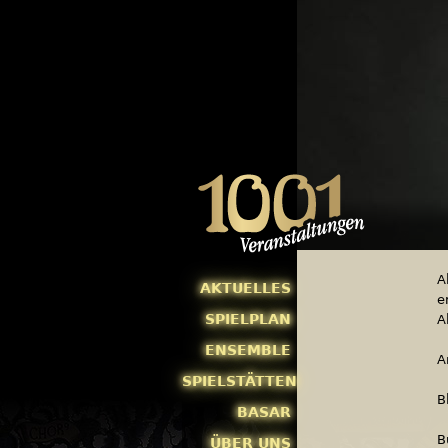
A
AKTUELLES
e
SPIELPLAN
A
ENSEMBLE
A
SPIELSTÄTTEN
B
BASAR
B
ÜBER UNS