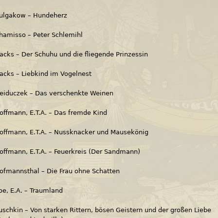
ulgakow – Hundeherz
hamisso – Peter Schlemihl
acks – Der Schuhu und die fliegende Prinzessin
acks – Liebkind im Vogelnest
eiduczek – Das verschenkte Weinen
offmann, E.T.A. – Das fremde Kind
offmann, E.T.A. – Nussknacker und Mausekönig
offmann, E.T.A. – Feuerkreis (Der Sandmann)
ofmannsthal – Die Frau ohne Schatten
oe, E.A. – Traumland
uschkin – Von starken Rittern, bösen Geistern und der großen Liebe