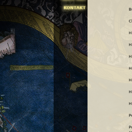
KONTAKT
B
C
H
H
H
H
H
H
H
P
P