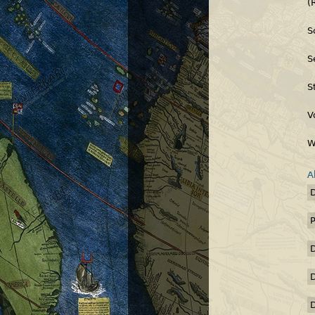
(
S
S
S
V
W
A