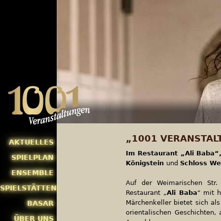
„1001 VERANSTAL
AKTUELLES
Im Restaurant „Ali Baba“
SPIELPLAN
Königstein
und
Schloss We
ENSEMBLE
Auf der Weimarischen Str.
SPIELSTÄTTEN
Restaurant „
Ali Baba
“ mit h
Märchenkeller bietet sich al
BASAR
orientalischen Geschichten, 
ÜBER UNS