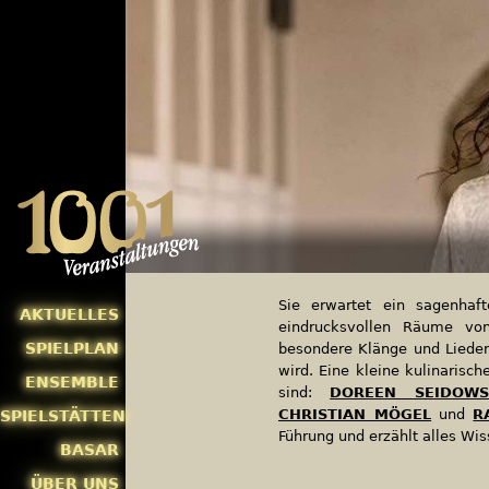
Sie erwartet ein sagenhaft
AKTUELLES
eindrucksvollen Räume von
SPIELPLAN
besondere Klänge und Lieder
wird. Eine kleine kulinaris
ENSEMBLE
sind:
DOREEN SEIDOWSK
CHRISTIAN MÖGEL
und
R
SPIELSTÄTTEN
Führung und erzählt alles Wi
BASAR
ÜBER UNS